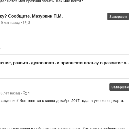
ределяются моя прежняя запись. Как мне войти?
ку? Сообщите. Мазуркин П.М.
Завершен
s
9 лет назад
•
2
.
внести пользу в развитие экономики страны, мы уже собрали команду, ждем одобрения @radaevamila "РусТехЭксперт"
Завершен
8 лет назад
•
1
раждения? Все тянется с конца декабря 2017 года, а уже конец марта.
ии награждения и победителях конкурса нет. Как только информация