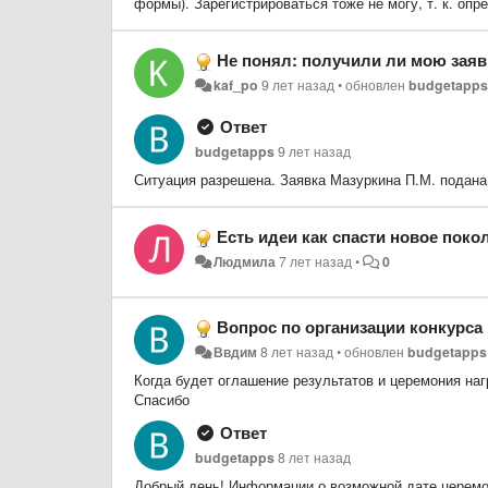
формы). Зарегистрироваться тоже не могу, т. к. оп
Не понял: получили ли мою заяв
kaf_po
9 лет назад
•
обновлен
budgetapp
Ответ
budgetapps
9 лет назад
Ситуация разрешена. Заявка Мазуркина П.М. подана
Есть идеи как спасти новое поколение, развить духовность и при
Людмила
7 лет назад
•
0
Вопрос по организации конкурса
Ввдим
8 лет назад
•
обновлен
budgetapps
Когда будет оглашение результатов и церемония наг
Спасибо
Ответ
budgetapps
8 лет назад
Добрый день! Информации о возможной дате церемон