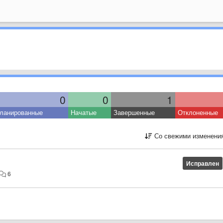
0
0
1
ланированные
Начатые
Завершенные
Отклоненные
Со свежими изменени
Исправлен
6