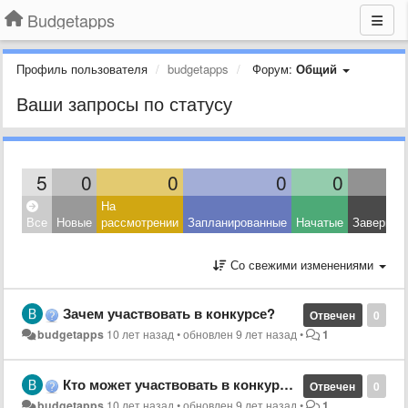
Budgetapps
Профиль пользователя
budgetapps
Форум:
Общий
Ваши запросы по статусу
5
0
0
0
0
На
Все
Новые
рассмотрении
Запланированные
Начатые
Завершен
Со свежими изменениями
Зачем участвовать в конкурсе?
Отвечен
0
budgetapps
10 лет назад
•
обновлен
9 лет назад
•
1
Кто может участвовать в конкурсе?
Отвечен
0
budgetapps
10 лет назад
•
обновлен
9 лет назад
•
1