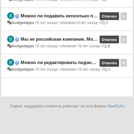
Можно ли подавать несколько проектов?
Отвечен
0
budgetapps
10 лет назад
•
обновлен
9 лет назад
•
1
Мы не российская компания. Можем ли мы участвовать в конкурсе?
Отвечен
0
budgetapps
10 лет назад
•
обновлен
10 лет назад
•
2
Можно ли редактировать поданную заявку?
Отвечен
0
budgetapps
10 лет назад
•
обновлен
10 лет назад
•
1
Сервис поддержки клиентов работает на платформе
UserEcho