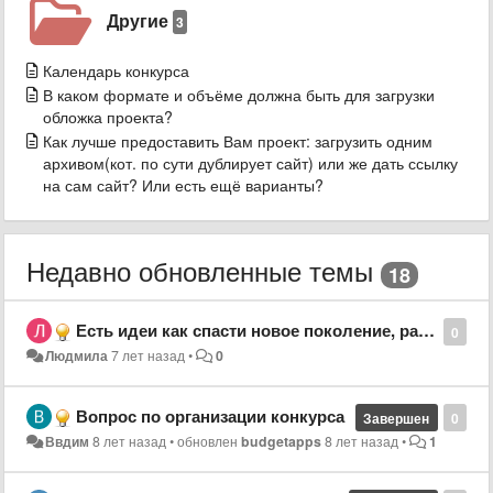
Другие
3
Календарь конкурса
В каком формате и объёме должна быть для загрузки
обложка проекта?
Как лучше предоставить Вам проект: загрузить одним
архивом(кот. по сути дублирует сайт) или же дать ссылку
на сам сайт? Или есть ещё варианты?
Недавно обновленные темы
18
Есть идеи как спасти новое поколение, развить духовность и привнести пользу в развитие экономики страны, мы уже собрали команду, ждем одобрения @radaevamila "РусТехЭксперт"
0
Людмила
7 лет назад
•
0
Вопрос по организации конкурса
Завершен
0
Ввдим
8 лет назад
•
обновлен
budgetapps
8 лет назад
•
1