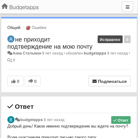
Budgetapps
Общий
Ошибки
не приходит
Исправлен
0
подтверждение на мою почту
Анна Стельман
9 лет назад
•
обновлен
budgetapps
9 лет назад
•
1
0
0
Подписаться
Ответ
budgetapps
9 лет назад
Ответ
Добрый день! Какое именно подтверждение вы ждете на почту?
Всем участникам приходит письмо такого типа: