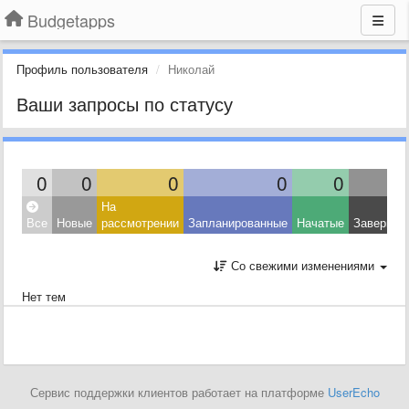
Budgetapps
Профиль пользователя
Николай
Ваши запросы по статусу
0
0
0
0
0
На
Все
Новые
рассмотрении
Запланированные
Начатые
Завершен
Со свежими изменениями
Нет тем
Сервис поддержки клиентов работает на платформе
UserEcho